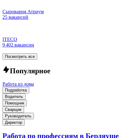
Сыроварня Атриум
25 вакансий
ITECO
9 402 вакансии
Посмотреть все
Популярное
Работа из дома
Подработка
Водитель
Помощник
Сварщик
Руководитель
Директор
Работа по профессиям в Бердяуше