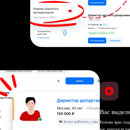
Вас выделя
Резюме ярко под
вас пригласят р