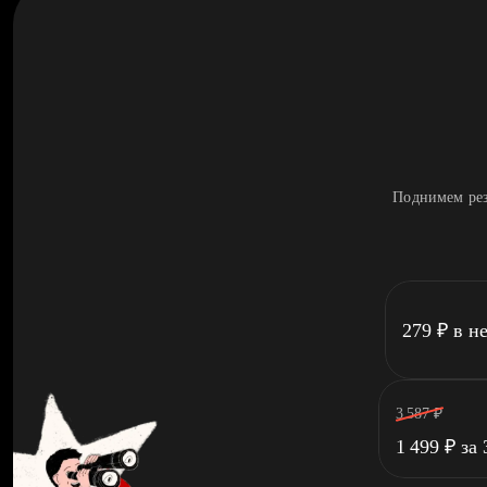
Поднимем рез
279
₽
в н
3 587
₽
1 499
₽
за 