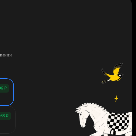
мпании
96
₽
088
₽