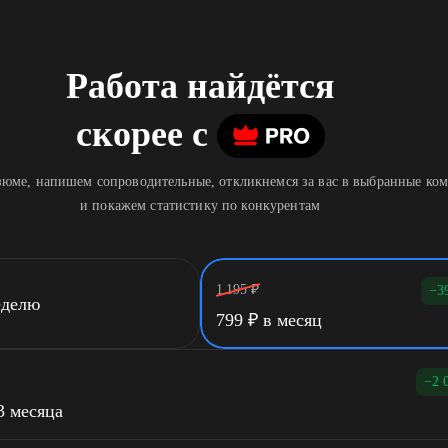
Работа найдётся
скорее
c
юме, напишем сопроводительные, откликнемся за вас в выбранные ко
и покажем статистику по конкурентам
1 195
₽
−3
еделю
799
₽
в месяц
−2 
3 месяца