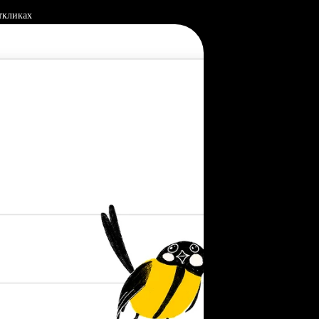
ткликах