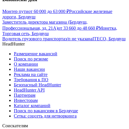
Монтер пути
от
60 000
до
63 000
₽
Российские железные
дороги, Бердяуш
Заместитель директора магазина (Бердяуш,
Профессиональная, зд. 21А)
от
33 660
до
48 660
₽
Монетка,
Торговая сеть, Бердяуш
Водитель грузового транспорта
з/п не указана
ITECO, Бердяуш
HeadHunter
Размещение вакансий
Поиск по резюме
О компании
Наши вакансии
Реклама на сайте
Требования к ПО
Безопасный HeadHunter
HeadHunter API
Партнерам
Инвесторам
Каталог компаний
Поиск по вакансиям в Бердяуше
Сетка: соцсеть для нетворкинга
Соискателям