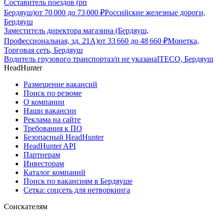
Составитель поездов (рп
Бердяуш)
от
70 000
до
73 000
₽
Российские железные дороги,
Бердяуш
Заместитель директора магазина (Бердяуш,
Профессиональная, зд. 21А)
от
33 660
до
48 660
₽
Монетка,
Торговая сеть, Бердяуш
Водитель грузового транспорта
з/п не указана
ITECO, Бердяуш
HeadHunter
Размещение вакансий
Поиск по резюме
О компании
Наши вакансии
Реклама на сайте
Требования к ПО
Безопасный HeadHunter
HeadHunter API
Партнерам
Инвесторам
Каталог компаний
Поиск по вакансиям в Бердяуше
Сетка: соцсеть для нетворкинга
Соискателям