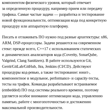
компонентом физического уровня, который отвечает
за определенную процедуру, например прием или передачу
трафика. Самые частые задачи — разработка и тестирование
новой функциональности, оптимизация кода под конкретную
процедуру или аппаратную платформу.
Писать и отлаживать ПО нужно под разные архитектуры: х86,
ARM, DSP-процессоры. Задачи решаются на современном
стеке: прежде всего, С++17 с использованием статических
и динамических анализаторов кода (Coverity, SonarQube,
Valgrind, Clang Sanitizers). В работе используются Git,
Gerrit/GitLab/GitHub, Jira, Jenkins (CI/CD). Действуют
процедуры код-ревью, а также тестирование: юнит-,
компонентное и модульное, performance- и capacity-тесты,
тесты на трафик. Команды разрабатывают встраиваемое
(embedded) ПО под системы реального времени, поэтому
уделяется особое внимание оптимизации кода, управлению
памятью, работе с многопоточностью и достижению
максимальной производительности.