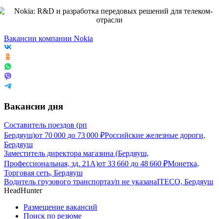
Вакансии компании Nokia
Вакансии дня
Составитель поездов (рп
Бердяуш)
от
70 000
до
73 000
₽
Российские железные дороги,
Бердяуш
Заместитель директора магазина (Бердяуш,
Профессиональная, зд. 21А)
от
33 660
до
48 660
₽
Монетка,
Торговая сеть, Бердяуш
Водитель грузового транспорта
з/п не указана
ITECO, Бердяуш
HeadHunter
Размещение вакансий
Поиск по резюме