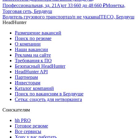
Профессиональная, зд. 21А)
от
33 660
до
48 660
₽
Монетка,
Торговая сеть, Бердяуш
Водитель грузового транспорта
з/п не указана
ITECO, Бердяуш
HeadHunter
Размещение вакансий
Поиск по резюме
О компании
Наши вакансии
Реклама на сайте
Требования к ПО
Безопасный HeadHunter
HeadHunter API
Партнерам
Инвесторам
Каталог компаний
Поиск по вакансиям в Бердяуше
Сетка: соцсеть для нетворкинга
Соискателям
hh PRO
Готовое резюме
Все сервисы
Хочу у вас работать