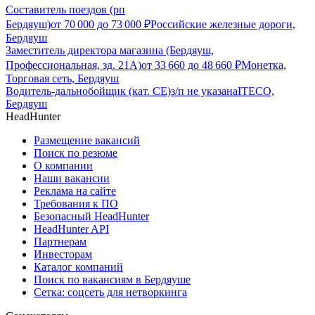
Составитель поездов (рп
Бердяуш)
от
70 000
до
73 000
₽
Российские железные дороги,
Бердяуш
Заместитель директора магазина (Бердяуш,
Профессиональная, зд. 21А)
от
33 660
до
48 660
₽
Монетка,
Торговая сеть, Бердяуш
Водитель-дальнобойщик (кат. CE)
з/п не указана
ITECO,
Бердяуш
HeadHunter
Размещение вакансий
Поиск по резюме
О компании
Наши вакансии
Реклама на сайте
Требования к ПО
Безопасный HeadHunter
HeadHunter API
Партнерам
Инвесторам
Каталог компаний
Поиск по вакансиям в Бердяуше
Сетка: соцсеть для нетворкинга