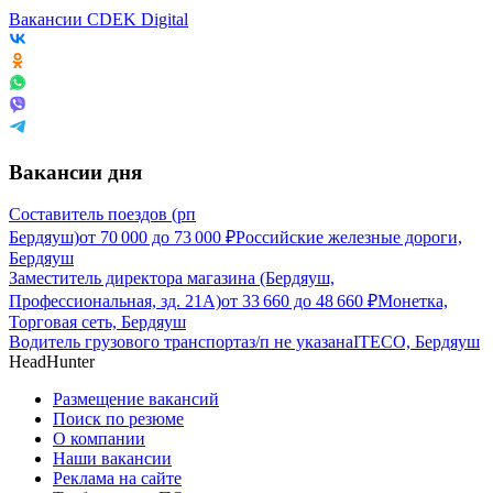
Вакансии CDEK Digital
Вакансии дня
Составитель поездов (рп
Бердяуш)
от
70 000
до
73 000
₽
Российские железные дороги,
Бердяуш
Заместитель директора магазина (Бердяуш,
Профессиональная, зд. 21А)
от
33 660
до
48 660
₽
Монетка,
Торговая сеть, Бердяуш
Водитель грузового транспорта
з/п не указана
ITECO, Бердяуш
HeadHunter
Размещение вакансий
Поиск по резюме
О компании
Наши вакансии
Реклама на сайте