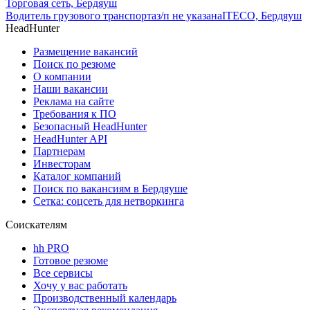
Торговая сеть, Бердяуш
Водитель грузового транспорта
з/п не указана
ITECO, Бердяуш
HeadHunter
Размещение вакансий
Поиск по резюме
О компании
Наши вакансии
Реклама на сайте
Требования к ПО
Безопасный HeadHunter
HeadHunter API
Партнерам
Инвесторам
Каталог компаний
Поиск по вакансиям в Бердяуше
Сетка: соцсеть для нетворкинга
Соискателям
hh PRO
Готовое резюме
Все сервисы
Хочу у вас работать
Производственный календарь