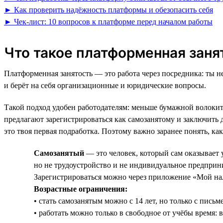
► Как проверить надёжность платформы и обезопасить себя
► Чек-лист: 10 вопросов к платформе перед началом работы
Что такое платформенная зан
Платформенная занятость — это работа через посредника: ты н
и берёт на себя организационные и юридические вопросы.
Такой подход удобен работодателям: меньше бумажной волокит
предлагают зарегистрироваться как самозанятому и заключить 
это твоя первая подработка. Поэтому важно заранее понять, как
Самозанятый
— это человек, который сам оказывает 
но не трудоустройство и не индивидуальное предприн
Зарегистрироваться можно через приложение «Мой нал
Возрастные ограничения:
• стать самозанятым можно с 14 лет, но только с пись
• работать можно только в свободное от учёбы время: в 