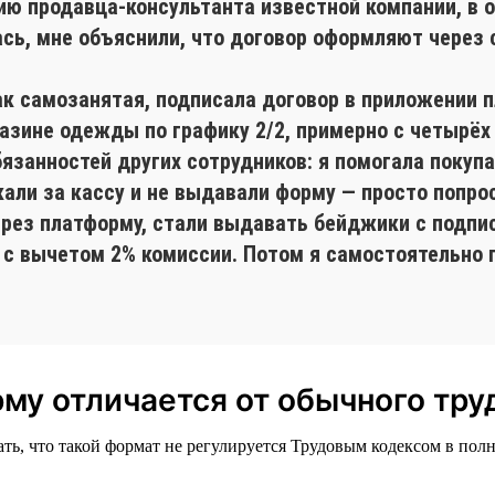
сию продавца-консультанта известной компании, в 
лась, мне объяснили, что договор оформляют через
ак самозанятая, подписала договор в приложении 
газине одежды по графику 2/2, примерно с четырёх
бязанностей других сотрудников: я помогала поку
кали за кассу и не выдавали форму — просто попро
ерез платформу, стали выдавать бейджики с подпи
 с вычетом 2% комиссии. Потом я самостоятельно 
му отличается от обычного тру
ть, что такой формат не регулируется Трудовым кодексом в полн