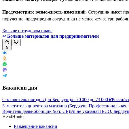
Предусмотрите возможность изменений.
Сотрудник имеет пра
поручение, предупредив сотрудника не менее чем за три рабочи
Больше о трудовом праве
↩
Больше материалов для предпринимателей
5
Вакансии дня
Составитель поездов (рп Бердяуш)
от
70 000
до
73 000
₽
Российс
Заместитель директора магазина (Бердяуш, Профессиональная, 
Водитель-дальнобойщик (кат. CE)
з/п не указана
ITECO, Бердяу
HeadHunter
Размещение вакансий