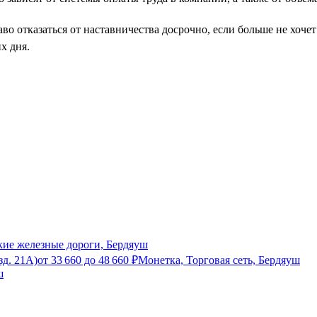
во отказаться от наставничества досрочно, если больше не хоче
х дня.
кие железные дороги, Бердяуш
зд. 21А)
от
33 660
до
48 660
₽
Монетка, Торговая сеть, Бердяуш
ш