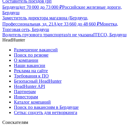
Составитель поездов (рп
Бердяуш)
от
70 000
до
73 000
₽
Российские железные дороги,
Бердяуш
Заместитель директора магазина (Бердяуш,
Профессиональная, зд. 21А)
от
33 660
до
48 660
₽
Монетка,
Торговая сеть, Бердяуш
Водитель грузового транспорта
з/п не указана
ITECO, Бердяуш
HeadHunter
Размещение вакансий
Поиск по резюме
О компании
Наши вакансии
Реклама на сайте
Требования к ПО
Безопасный HeadHunter
HeadHunter API
Партнерам
Инвесторам
Каталог компаний
Поиск по вакансиям в Бердяуше
Сетка: соцсеть для нетворкинга
Соискателям