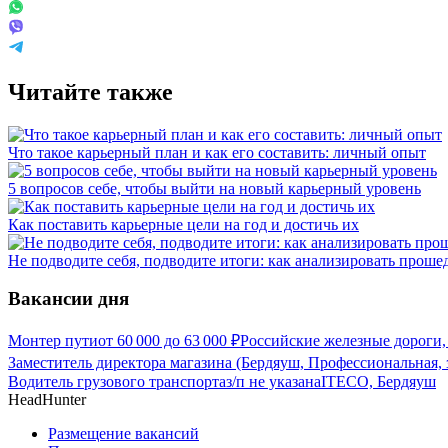
Читайте также
Что такое карьерный план и как его составить: личный опыт
5 вопросов себе, чтобы выйти на новый карьерный уровень
Как поставить карьерные цели на год и достичь их
Не подводите себя, подводите итоги: как анализировать прош
Вакансии дня
Монтер пути
от
60 000
до
63 000
₽
Российские железные дороги,
Заместитель директора магазина (Бердяуш, Профессиональная, 
Водитель грузового транспорта
з/п не указана
ITECO, Бердяуш
HeadHunter
Размещение вакансий