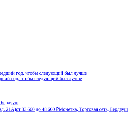
едший год, чтобы следующий был лучше
 Бердяуш
зд. 21А)
от
33 660
до
48 660
₽
Монетка, Торговая сеть, Бердяуш