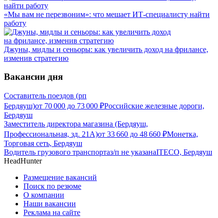
«Мы вам не перезвоним»: что мешает ИТ-специалисту найти
работу
Джуны, мидлы и сеньоры: как увеличить доход на фрилансе,
изменив стратегию
Вакансии дня
Составитель поездов (рп
Бердяуш)
от
70 000
до
73 000
₽
Российские железные дороги,
Бердяуш
Заместитель директора магазина (Бердяуш,
Профессиональная, зд. 21А)
от
33 660
до
48 660
₽
Монетка,
Торговая сеть, Бердяуш
Водитель грузового транспорта
з/п не указана
ITECO, Бердяуш
HeadHunter
Размещение вакансий
Поиск по резюме
О компании
Наши вакансии
Реклама на сайте