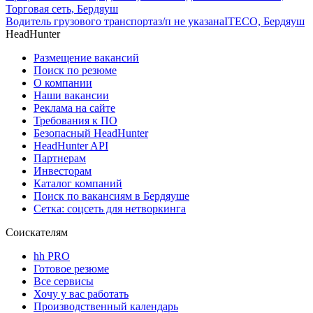
Торговая сеть, Бердяуш
Водитель грузового транспорта
з/п не указана
ITECO, Бердяуш
HeadHunter
Размещение вакансий
Поиск по резюме
О компании
Наши вакансии
Реклама на сайте
Требования к ПО
Безопасный HeadHunter
HeadHunter API
Партнерам
Инвесторам
Каталог компаний
Поиск по вакансиям в Бердяуше
Сетка: соцсеть для нетворкинга
Соискателям
hh PRO
Готовое резюме
Все сервисы
Хочу у вас работать
Производственный календарь