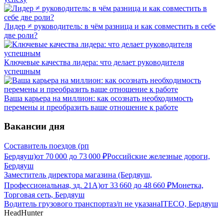
Лидер ≠ руководитель: в чём разница и как совместить в себе
две роли?
Ключевые качества лидера: что делает руководителя
успешным
Ваша карьера на миллион: как осознать необходимость
перемены и преобразить ваше отношение к работе
Вакансии дня
Составитель поездов (рп
Бердяуш)
от
70 000
до
73 000
₽
Российские железные дороги,
Бердяуш
Заместитель директора магазина (Бердяуш,
Профессиональная, зд. 21А)
от
33 660
до
48 660
₽
Монетка,
Торговая сеть, Бердяуш
Водитель грузового транспорта
з/п не указана
ITECO, Бердяуш
HeadHunter