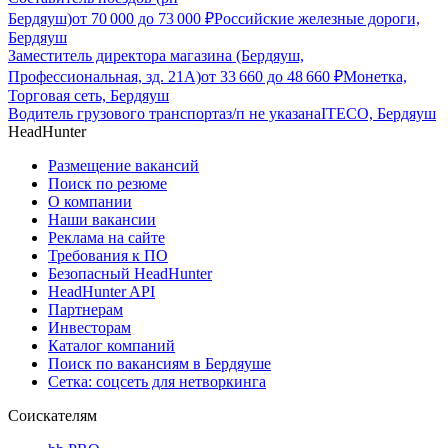
Бердяуш)
от
70 000
до
73 000
₽
Российские железные дороги,
Бердяуш
Заместитель директора магазина (Бердяуш,
Профессиональная, зд. 21А)
от
33 660
до
48 660
₽
Монетка,
Торговая сеть, Бердяуш
Водитель грузового транспорта
з/п не указана
ITECO, Бердяуш
HeadHunter
Размещение вакансий
Поиск по резюме
О компании
Наши вакансии
Реклама на сайте
Требования к ПО
Безопасный HeadHunter
HeadHunter API
Партнерам
Инвесторам
Каталог компаний
Поиск по вакансиям в Бердяуше
Сетка: соцсеть для нетворкинга
Соискателям