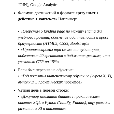
JOIN), Google Analytics
Формула достижений в формате
«результат +
действие + контекст»
Например:
•
«Сверстал 5 landing page по макету Figma для
учебного проекта, обеспечив адаптивность и кросс-
браузерность (HTML5, CSS3, Bootstrap)»
•
«Проанализировал три сегмента аудитории,
подготовил 20 креативов в диджитал-рекламе, что
увеличило CTR на 15%»
Если был перерыв на обучение:
•
«Год посвятил интенсивному обучению (курсы X, Y),
выполнил 5 практических проектов»
Чёткая цель в первой строке:
•
«Джуниор-аналитик данных с практическим
опытом SQL и Python (NumPy, Pandas), ищу роль для
развития в BI и аналитике»