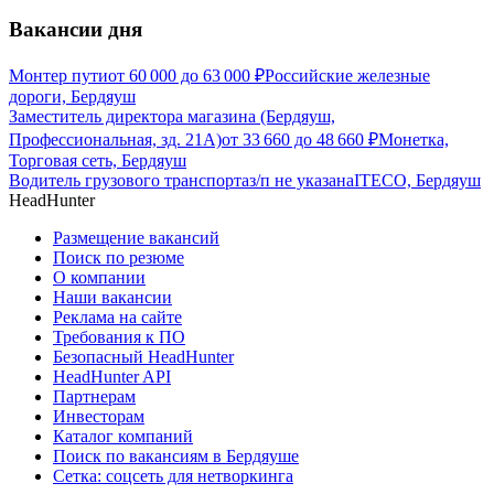
Вакансии дня
Монтер пути
от
60 000
до
63 000
₽
Российские железные
дороги, Бердяуш
Заместитель директора магазина (Бердяуш,
Профессиональная, зд. 21А)
от
33 660
до
48 660
₽
Монетка,
Торговая сеть, Бердяуш
Водитель грузового транспорта
з/п не указана
ITECO, Бердяуш
HeadHunter
Размещение вакансий
Поиск по резюме
О компании
Наши вакансии
Реклама на сайте
Требования к ПО
Безопасный HeadHunter
HeadHunter API
Партнерам
Инвесторам
Каталог компаний
Поиск по вакансиям в Бердяуше
Сетка: соцсеть для нетворкинга