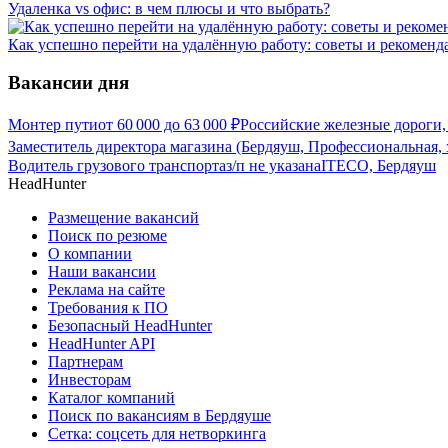
Удаленка vs офис: в чем плюсы и что выбрать?
Как успешно перейти на удалённую работу: советы и рекоменд
Вакансии дня
Монтер пути
от
60 000
до
63 000
₽
Российские железные дороги,
Заместитель директора магазина (Бердяуш, Профессиональная, 
Водитель грузового транспорта
з/п не указана
ITECO, Бердяуш
HeadHunter
Размещение вакансий
Поиск по резюме
О компании
Наши вакансии
Реклама на сайте
Требования к ПО
Безопасный HeadHunter
HeadHunter API
Партнерам
Инвесторам
Каталог компаний
Поиск по вакансиям в Бердяуше
Сетка: соцсеть для нетворкинга