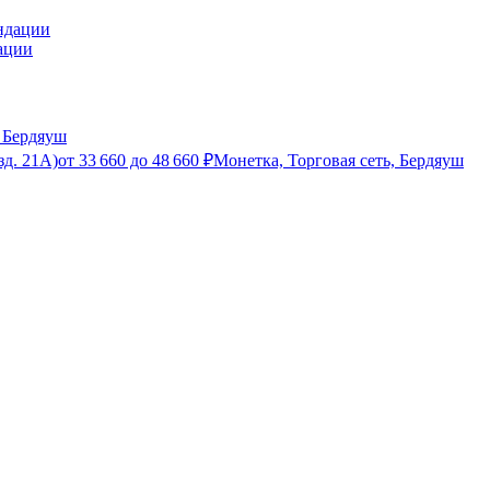
ации
 Бердяуш
зд. 21А)
от
33 660
до
48 660
₽
Монетка, Торговая сеть, Бердяуш