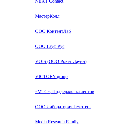
NEXT Contact
МастерКолл
ООО КонтентЛаб
ООО Гауф Рус
VOIS (ООО Рокет Лаунч)
VICTORY group
«МТС», Поддержка клиентов
ООО Лаборатория Гемотест
Media Research Family