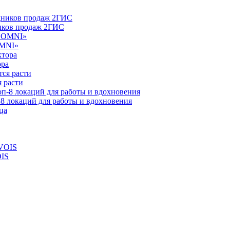
ников продаж 2ГИС
OMNI»
ора
 расти
-8 локаций для работы и вдохновения
OIS