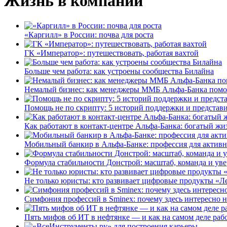
Жизнь в компании
«Каргилл» в России: почва для роста
ГК «Император»: путешествовать, работая вахтой
Больше чем работа: как устроены сообщества Билайна
Немалый бизнес: как менеджеры ММБ Альфа-Банка помо
Помощь не по скрипту: 5 историй поддержки и представ
Как работают в контакт-центре Альфа-Банка: богатый жи
Мобильный банкир в Альфа-Банке: профессия для актив
Формула стабильности Донстрой: масштаб, команда и уве
Не только юристы: кто развивает цифровые продукты «Ле
Симфония профессий в Sminex: почему здесь интересно н
Пять мифов об ИТ в нефтянке — и как на самом деле работ