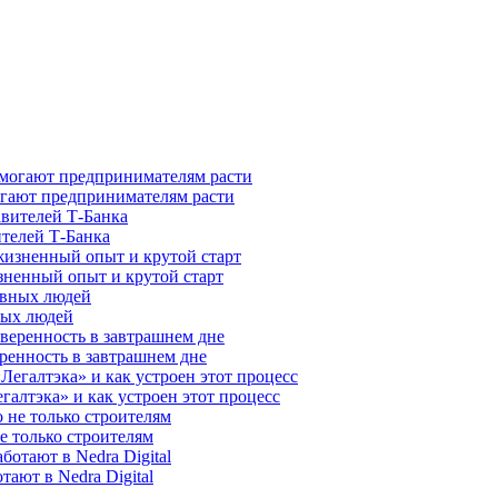
гают предпринимателям расти
ителей Т-Банка
зненный опыт и крутой старт
ных людей
ренность в завтрашнем дне
галтэка» и как устроен этот процесс
е только строителям
ают в Nedra Digital