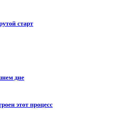
рутой старт
шнем дне
роен этот процесс