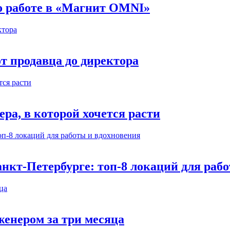
 о работе в «Магнит OMNI»
т продавца до директора
а, в которой хочется расти
нкт-Петербурге: топ-8 локаций для раб
енером за три месяца