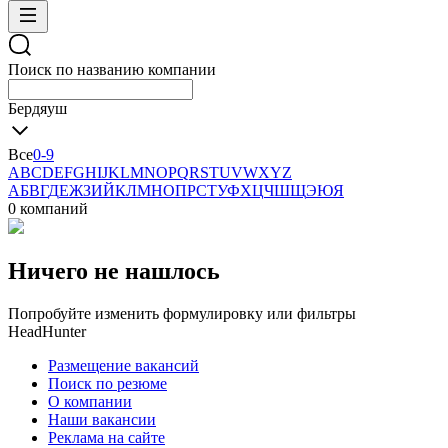
Поиск по названию компании
Бердяуш
Все
0-9
A
B
C
D
E
F
G
H
I
J
K
L
M
N
O
P
Q
R
S
T
U
V
W
X
Y
Z
А
Б
В
Г
Д
Е
Ж
З
И
Й
К
Л
М
Н
О
П
Р
С
Т
У
Ф
Х
Ц
Ч
Ш
Щ
Э
Ю
Я
0 компаний
Ничего не нашлось
Попробуйте изменить формулировку или фильтры
HeadHunter
Размещение вакансий
Поиск по резюме
О компании
Наши вакансии
Реклама на сайте