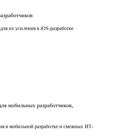
droid)
ководящую должность
разработчиков
ct-менеджерам
nd- и frontend-разработчикам
для их усиления в iOS-разработке
для мобильных разработчиков,
ия в мобильной разработке и смежных ИТ-