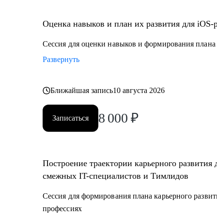
• Juinior и Middle мобильным разработчикам (iOS, An
• Любым IT-специалистам, кто хочет перейти на ру
Оценка навыков и план их развития для iOS-
• IT-лидам, кто недавно стал руководителем, и Proje
• Тестировщикам, аналитикам, Data-инженерам, backe
Сессия для оценки навыков и формирования плана 
Развернуть
Ближайшая запись
10 августа 2026
8 000
₽
Записаться
Построение траектории карьерного развития 
смежных IT-специалистов и Тимлидов
Сессия для формирования плана карьерного развит
профессиях