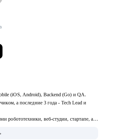
в
ile (iOS, Android), Backend (Go) и QA.
тчиком, а последние 3 года - Tech Lead и
рии робототехники, веб-студии, стартапе, а
OTT и стриминга.
ь
монолит с командой - могу помочь