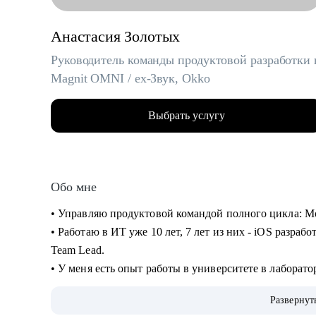
Анастасия Золотых
Руководитель команды продуктовой разработки 
Magnit OMNI / ex-Звук, Okko
Выбрать услугу
Обо мне
• Управляю продуктовой командой полного цикла: Mob
• Работаю в ИТ уже 10 лет, 7 лет из них - iOS разрабо
Team Lead.
• У меня есть опыт работы в университете в лаборато
последние 5 лет - в продуктовых компании в сфере 
Развернут
• На всех проектах работала с легаси и распиливала 