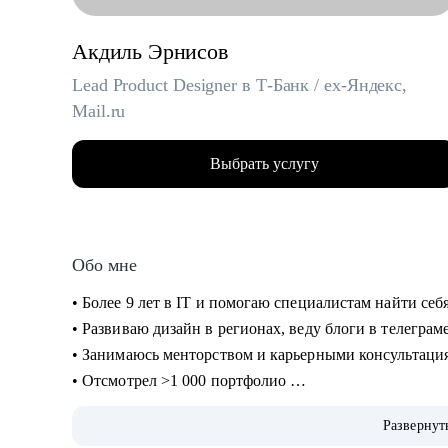
Акдиль Эрнисов
Lead Product Designer в Т-Банк / ex-Яндекс,
Mail.ru
Выбрать услугу
Обо мне
• Более 9 лет в IT и помогаю специалистам найти себ
• Развиваю дизайн в регионах, веду блоги в телеграм
• Занимаюсь менторством и карьерными консультация
• Отсмотрел >1 000 портфолио
• Изучил 300+ резюме, 100+ интервью с наймом
Развернут
• Провел более 100 консультаций