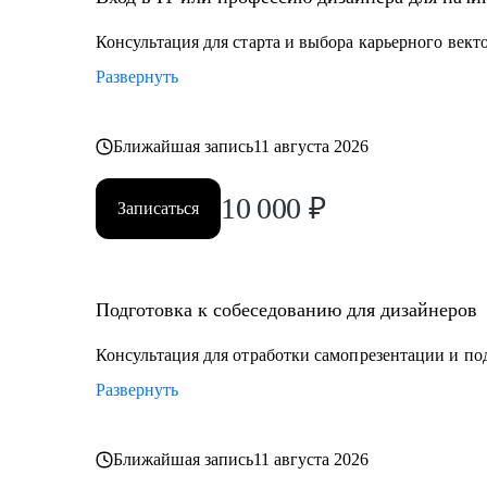
• Тем, кто хочет стать дизайнером в IT
• Тем, кто хочет войти в IT и начать строить карьеру с
Консультация для старта и выбора карьерного векто
Развернуть
Обращайся ко мне, если нужна помощь с трудоустрой
определением куда и как расти
Ближайшая запись
11 августа 2026
10 000
₽
Записаться
Подготовка к собеседованию для дизайнеров
Консультация для отработки самопрезентации и по
Развернуть
Ближайшая запись
11 августа 2026