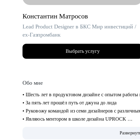
Константин Матросов
Lead Product Designer в БКС Мир инвестиций /
ex-Газпромбанк
Выбрать услугу
Обо мне
• Шесть лет в продуктовом дизайне с опытом работы
• За пять лет прошёл путь от джуна до лида
• Руковожу командой из семи дизайнеров с различн
• Являюсь ментором в школе дизайна UPROCK
• За последний год провел 200+ собеседований
Развернут
• Отсмотрел и проанализировал 700+ резюме