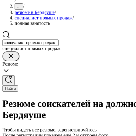
/
/
...
резюме в Бердяуше
/
специалист прямых продаж
/
полная занятость
специалист прямых продаж
Резюме
Найти
Резюме соискателей на должн
Бердяуше
Чтобы видеть все резюме, зарегистрируйтесь
После регистрации покажем ещё 2 и откроем фото