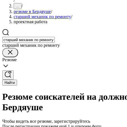
/
/
...
резюме в Бердяуше
/
старший механик по ремонту
/
проектная работа
старший механик по ремонту
Резюме
Найти
Резюме соискателей на должн
Бердяуше
Чтобы видеть все резюме, зарегистрируйтесь
После регистрации покажем ещё 1 и откроем фото