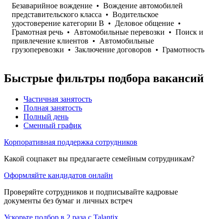
Безаварийное вождение
•
Вождение автомобилей
представительского класса
•
Водительское
удостоверение категории B
•
Деловое общение
•
Грамотная речь
•
Автомобильные перевозки
•
Поиск и
привлечение клиентов
•
Автомобильные
грузоперевозки
•
Заключение договоров
•
Грамотность
Быстрые фильтры подбора вакансий
Частичная занятость
Полная занятость
Полный день
Сменный график
Корпоративная поддержка сотрудников
Какой соцпакет вы предлагаете семейным сотрудникам?
Оформляйте кандидатов онлайн
Проверяйте сотрудников и подписывайте кадровые
документы без бумаг и личных встреч
Ускорьте подбор в 2 раза с Talantix