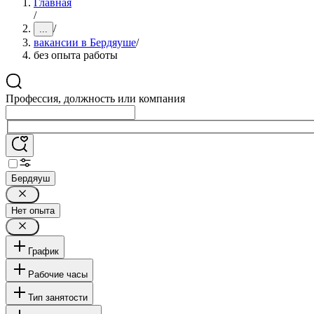
Главная
/
/
...
вакансии в Бердяуше
/
без опыта работы
Профессия, должность или компания
Бердяуш
Нет опыта
График
Рабочие часы
Тип занятости