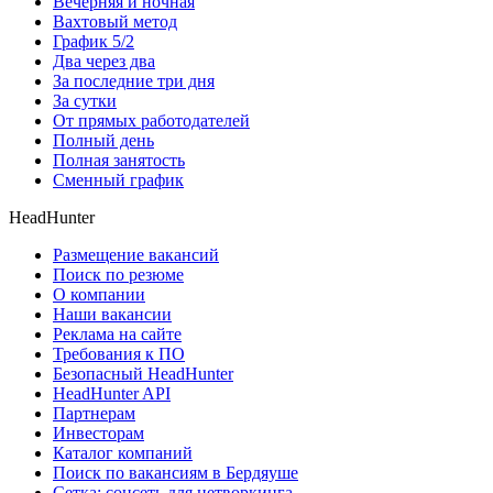
Вечерняя и ночная
Вахтовый метод
График 5/2
Два через два
За последние три дня
За сутки
От прямых работодателей
Полный день
Полная занятость
Сменный график
HeadHunter
Размещение вакансий
Поиск по резюме
О компании
Наши вакансии
Реклама на сайте
Требования к ПО
Безопасный HeadHunter
HeadHunter API
Партнерам
Инвесторам
Каталог компаний
Поиск по вакансиям в Бердяуше
Сетка: соцсеть для нетворкинга