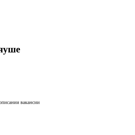
дяуше
 описании вакансии