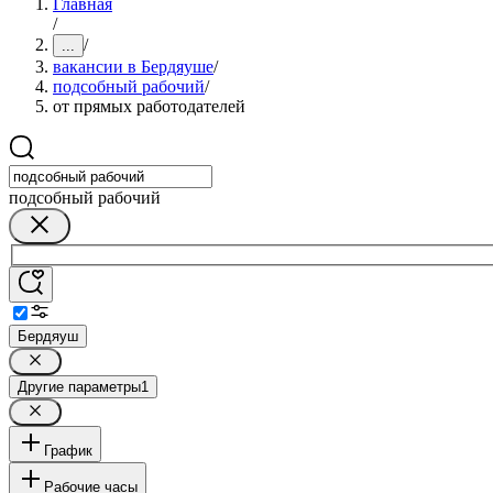
Главная
/
/
...
вакансии в Бердяуше
/
подсобный рабочий
/
от прямых работодателей
подсобный рабочий
Бердяуш
Другие параметры
1
График
Рабочие часы