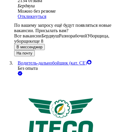
2134
отзыва
Бердяуш
Можно без резюме
Откликнуться
По вашему запросу ещё будут появляться новые
вакансии. Присылать вам?
Все вакансии
Бердяуш
Разнорабочий
Уборщица,
уборщик
еще 8
В мессенджер
На почту
Водитель-дальнобойщик (кат. CE)
Без опыта