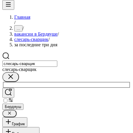
Главная
/
/
...
вакансии в Бердяуше
/
слесарь-сварщик
/
за последние три дня
слесарь-сварщик
Бердяуш
График