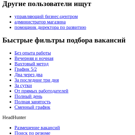
Другие пользователи ищут
управляющий бизнес-центром
администратор магазина
помощник директора по развитию
Быстрые фильтры подбора вакансий
Без опыта работы
Вечерняя и ночная
Вахтовый метод
График 5/2
Два через два
За последние три дня
За сутки
От прямых работодателей
Полный день
Полная занятость
Сменный график
HeadHunter
Размещение вакансий
Поиск по резюме