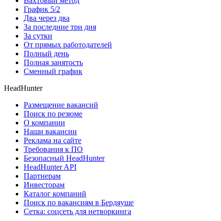
Вахтовый метод
График 5/2
Два через два
За последние три дня
За сутки
От прямых работодателей
Полный день
Полная занятость
Сменный график
HeadHunter
Размещение вакансий
Поиск по резюме
О компании
Наши вакансии
Реклама на сайте
Требования к ПО
Безопасный HeadHunter
HeadHunter API
Партнерам
Инвесторам
Каталог компаний
Поиск по вакансиям в Бердяуше
Сетка: соцсеть для нетворкинга