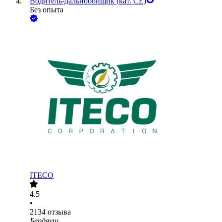
Водитель-дальнобойщик (кат. CE)
Без опыта
ITECO
4.5
•
2134
отзыва
Бердяуш