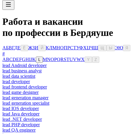
Работа и вакансии
по профессии в Бердяуше
А
Б
В
Г
Д
Е
Ж
З
И
К
Л
М
Н
О
П
Р
С
Т
У
Ф
Х
Ц
Ч
Ш
Э
Ю
Ё
Й
Щ
Ы
Я
#
A
B
C
D
E
F
G
H
I
J
K
M
N
O
P
Q
R
S
T
U
V
W
X
L
Y
Z
lead Android developer
lead business analyst
lead data scientist
lead developer
lead frontend developer
lead game designer
lead generation manager
lead generation specialist
lead IOS developer
lead Java developer
lead .NET developer
lead PHP developer
lead QA engineer