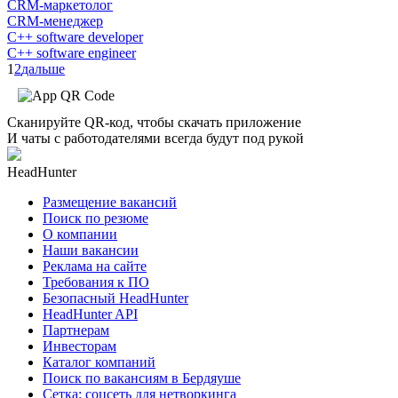
CRM-маркетолог
CRM-менеджер
C++ software developer
C++ software engineer
1
2
дальше
Сканируйте QR-код, чтобы скачать приложение
И чаты с работодателями всегда будут под рукой
HeadHunter
Размещение вакансий
Поиск по резюме
О компании
Наши вакансии
Реклама на сайте
Требования к ПО
Безопасный HeadHunter
HeadHunter API
Партнерам
Инвесторам
Каталог компаний
Поиск по вакансиям в Бердяуше
Сетка: соцсеть для нетворкинга