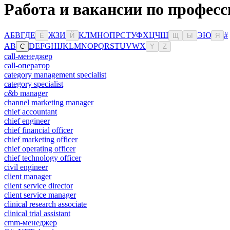
Работа и вакансии по профес
А
Б
В
Г
Д
Е
Ж
З
И
К
Л
М
Н
О
П
Р
С
Т
У
Ф
Х
Ц
Ч
Ш
Э
Ю
#
Ё
Й
Щ
Ы
Я
A
B
D
E
F
G
H
I
J
K
L
M
N
O
P
Q
R
S
T
U
V
W
X
C
Y
Z
call-менеджер
call-оператор
category management specialist
category specialist
c&b manager
channel marketing manager
chief accountant
chief engineer
chief financial officer
chief marketing officer
chief operating officer
chief technology officer
civil engineer
client manager
client service director
client service manager
clinical research associate
clinical trial assistant
cmm-менеджер