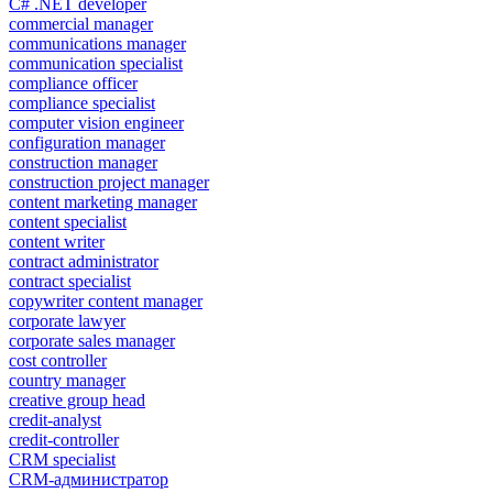
C# .NET developer
commercial manager
communications manager
communication specialist
compliance officer
compliance specialist
computer vision engineer
configuration manager
construction manager
construction project manager
content marketing manager
content specialist
content writer
contract administrator
contract specialist
copywriter content manager
corporate lawyer
corporate sales manager
cost controller
country manager
creative group head
credit-analyst
credit-controller
CRM specialist
CRM-администратор