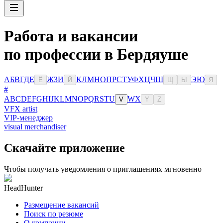
Работа и вакансии
по профессии в Бердяуше
А
Б
В
Г
Д
Е
Ж
З
И
К
Л
М
Н
О
П
Р
С
Т
У
Ф
Х
Ц
Ч
Ш
Э
Ю
Ё
Й
Щ
Ы
Я
#
A
B
C
D
E
F
G
H
I
J
K
L
M
N
O
P
Q
R
S
T
U
W
X
V
Y
Z
VFX artist
VIP-менеджер
visual merchandiser
Скачайте приложение
Чтобы получать уведомления о приглашениях мгновенно
HeadHunter
Размещение вакансий
Поиск по резюме
О компании