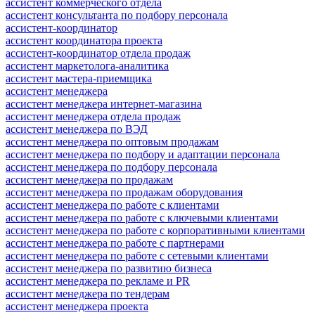
ассистент коммерческого отдела
ассистент консультанта по подбору персонала
ассистент-координатор
ассистент координатора проекта
ассистент-координатор отдела продаж
ассистент маркетолога-аналитика
ассистент мастера-приемщика
ассистент менеджера
ассистент менеджера интернет-магазина
ассистент менеджера отдела продаж
ассистент менеджера по ВЭД
ассистент менеджера по оптовым продажам
ассистент менеджера по подбору и адаптации персонала
ассистент менеджера по подбору персонала
ассистент менеджера по продажам
ассистент менеджера по продажам оборудования
ассистент менеджера по работе с клиентами
ассистент менеджера по работе с ключевыми клиентами
ассистент менеджера по работе с корпоративными клиентами
ассистент менеджера по работе с партнерами
ассистент менеджера по работе с сетевыми клиентами
ассистент менеджера по развитию бизнеса
ассистент менеджера по рекламе и PR
ассистент менеджера по тендерам
ассистент менеджера проекта