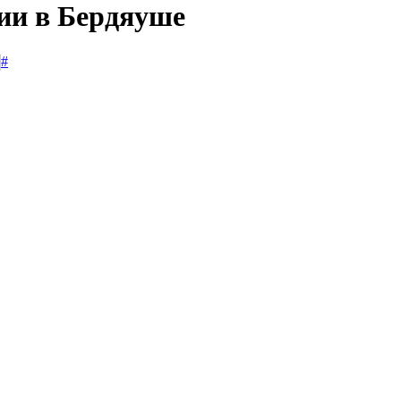
сии в Бердяуше
#