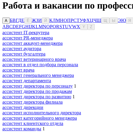
Работа и вакансии по профес
Б
В
Г
Д
Е
Ж
З
И
К
Л
М
Н
О
П
Р
С
Т
У
Ф
Х
Ц
Ч
Ш
Э
Ю
А
Ё
Й
Щ
Ы
Я
A
B
C
D
E
F
G
H
I
J
K
L
M
N
O
P
Q
R
S
T
U
V
W
X
Y
Z
ассистент IT-рекрутера
ассистент PR-менеджера
ассистент аккаунт-менеджера
ассистент аудитора
ассистент бухгалтера
ассистент ветеринарного врача
ассистент в отдел подбора персонала
ассистент врача
ассистент генерального менеджера
ассистент департамента
ассистент директора по персоналу
1
ассистент директора по продажам
ассистент директора по развитию
1
ассистент директора филиала
ассистент дирекции
ассистент исполнительного директора
ассистент категорийного менеджера
ассистент клиентского отдела
ассистент команды
1