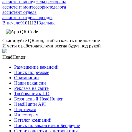
ассистент менеджера ресторана
ассистент монтессори-педагога
ассистент отдела
ассистент отдела аренды
В начало
9
10
11
12
13
дальше
Сканируйте QR-код, чтобы скачать приложение
И чаты с работодателями всегда будут под рукой
HeadHunter
Размещение вакансий
Поиск по резюме
О компании
Наши вакансии
Реклама на сайте
Требования к ПО
Безопасный HeadHunter
HeadHunter API
Партнерам
Инвесторам
Каталог компаний
Поиск по вакансиям в Бердяуше
Сетка: соцсеть для нетворкинга