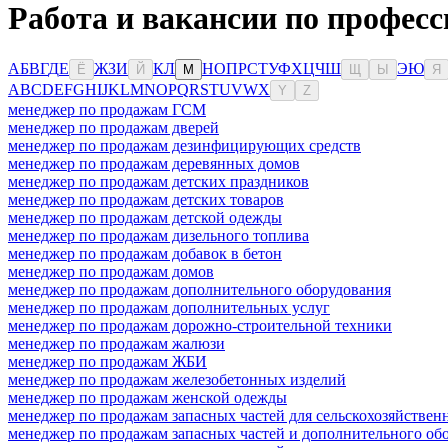
Работа и вакансии по профес
А
Б
В
Г
Д
Е
Ж
З
И
К
Л
Н
О
П
Р
С
Т
У
Ф
Х
Ц
Ч
Ш
Э
Ю
Ё
Й
М
Щ
Ы
Я
A
B
C
D
E
F
G
H
I
J
K
L
M
N
O
P
Q
R
S
T
U
V
W
X
Y
Z
менеджер по продажам ГСМ
менеджер по продажам дверей
менеджер по продажам дезинфицирующих средств
менеджер по продажам деревянных домов
менеджер по продажам детских праздников
менеджер по продажам детских товаров
менеджер по продажам детской одежды
менеджер по продажам дизельного топлива
менеджер по продажам добавок в бетон
менеджер по продажам домов
менеджер по продажам дополнительного оборудования
менеджер по продажам дополнительных услуг
менеджер по продажам дорожно-строительной техники
менеджер по продажам жалюзи
менеджер по продажам ЖБИ
менеджер по продажам железобетонных изделий
менеджер по продажам женской одежды
менеджер по продажам запасных частей для сельскохозяйствен
менеджер по продажам запасных частей и дополнительного об