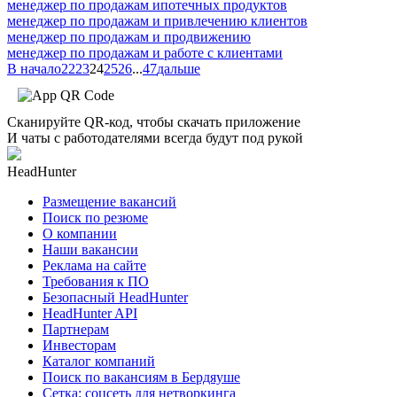
менеджер по продажам ипотечных продуктов
менеджер по продажам и привлечению клиентов
менеджер по продажам и продвижению
менеджер по продажам и работе с клиентами
В начало
22
23
24
25
26
...
47
дальше
Сканируйте QR-код, чтобы скачать приложение
И чаты с работодателями всегда будут под рукой
HeadHunter
Размещение вакансий
Поиск по резюме
О компании
Наши вакансии
Реклама на сайте
Требования к ПО
Безопасный HeadHunter
HeadHunter API
Партнерам
Инвесторам
Каталог компаний
Поиск по вакансиям в Бердяуше
Сетка: соцсеть для нетворкинга