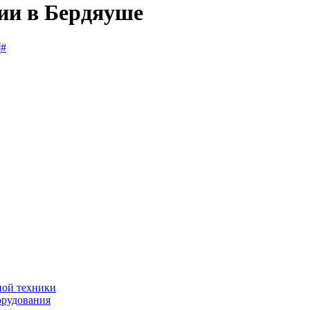
сии в Бердяуше
#
ной техники
орудования