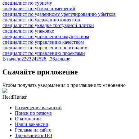
специалист по туризму
специалист по уборке помещений
специалист по удаленному урегулированию убытков
специалист по удержанию клиентов
специалист по укладке тротуарной плитки
специалист по упаковке
специалист по управлению имуществом
специалист по управлению качеством
специалист по управлению персоналом
специалист по управлению проектами
В начало
22
23
24
25
26
...
36
дальше
Скачайте приложение
Чтобы получать уведомления о приглашениях мгновенно
HeadHunter
Размещение вакансий
Поиск по резюме
О компании
Наши вакансии
Реклама на сайте
Требования к ПО