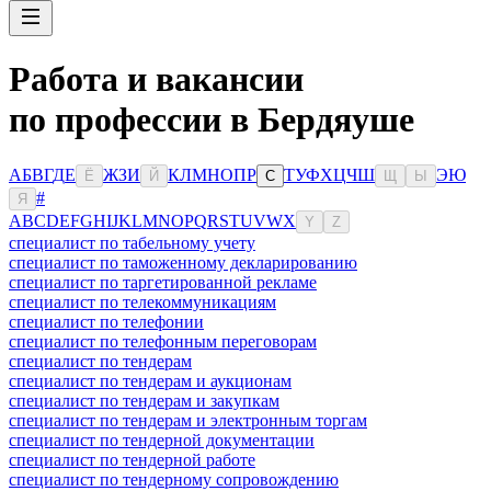
Работа и вакансии
по профессии в Бердяуше
А
Б
В
Г
Д
Е
Ж
З
И
К
Л
М
Н
О
П
Р
Т
У
Ф
Х
Ц
Ч
Ш
Э
Ю
Ё
Й
С
Щ
Ы
#
Я
A
B
C
D
E
F
G
H
I
J
K
L
M
N
O
P
Q
R
S
T
U
V
W
X
Y
Z
специалист по табельному учету
специалист по таможенному декларированию
специалист по таргетированной рекламе
специалист по телекоммуникациям
специалист по телефонии
специалист по телефонным переговорам
специалист по тендерам
специалист по тендерам и аукционам
специалист по тендерам и закупкам
специалист по тендерам и электронным торгам
специалист по тендерной документации
специалист по тендерной работе
специалист по тендерному сопровождению